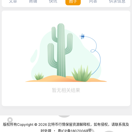
文章
商铺
快讯
圈子
问答
供求信息
暂无相关结果
版权所有Copyright © 2026
比特币行情
保留资源解释权，如有侵权，请联系我及
时处理
・
粤ICP备18070063号