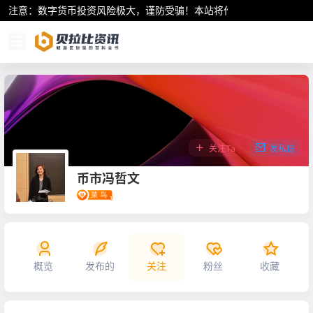
注意：数字货币投资风险极大，谨防受骗！本站将作为行业资讯共享平
关注Ta
发私信
币市冯哲文
概览
发布的
关注
粉丝
收藏