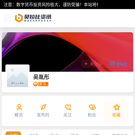
注意：数字货币投资风险极大，谨防受骗！本站将作为行业资讯共享平
关注Ta
发私信
吴胤彤
概览
发布的
关注
粉丝
收藏