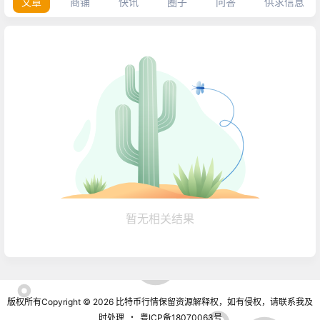
文章
商铺
快讯
圈子
问答
供求信息
暂无相关结果
版权所有Copyright © 2026
比特币行情
保留资源解释权，如有侵权，请联系我及
时处理
・
粤ICP备18070063号