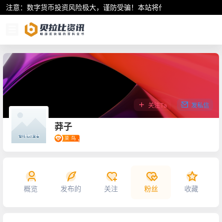
注意：数字货币投资风险极大，谨防受骗！本站将作为行业资讯共享平
关注Ta
发私信
莽子
概览
发布的
关注
粉丝
收藏