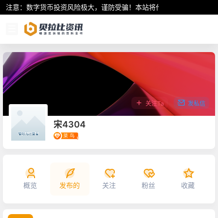
注意：数字货币投资风险极大，谨防受骗！本站将作为行业资讯共享平
关注Ta
发私信
宋4304
概览
发布的
关注
粉丝
收藏