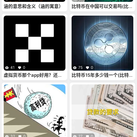
涵的意思和含义（涵的寓意）
比特币在中国可以交易吗(比特
币在中国可以交易吗安全吗)
41
0
75
0
虚拟货币那个app好用？还能
比特币15年多少钱一个(比特币
用的虚拟币平台
在15年16年价格大约是多少
钱)
32
0
27
0