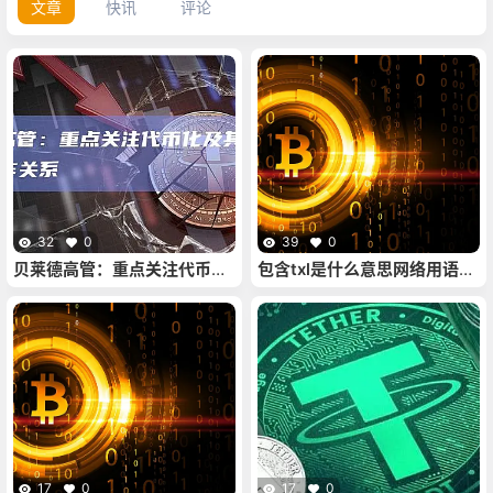
文章
快讯
评论
32
0
39
0
贝莱德高管：重点关注代币化
包含txl是什么意思网络用语的
及其与Circle的合作关系
词条
17
0
17
0