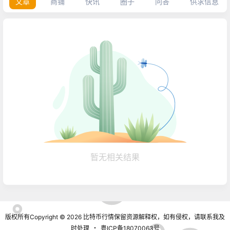
文章
商铺
快讯
圈子
问答
供求信息
暂无相关结果
版权所有Copyright © 2026
比特币行情
保留资源解释权，如有侵权，请联系我及
时处理
・
粤ICP备18070063号