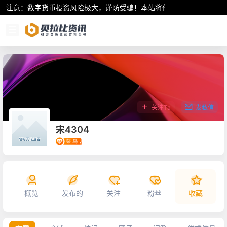
注意：数字货币投资风险极大，谨防受骗！本站将作为行业资讯共享平
关注Ta
发私信
宋4304
概览
发布的
关注
粉丝
收藏