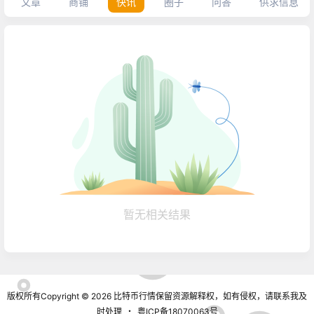
文章
商铺
快讯
圈子
问答
供求信息
暂无相关结果
版权所有Copyright © 2026
比特币行情
保留资源解释权，如有侵权，请联系我及
时处理
・
粤ICP备18070063号