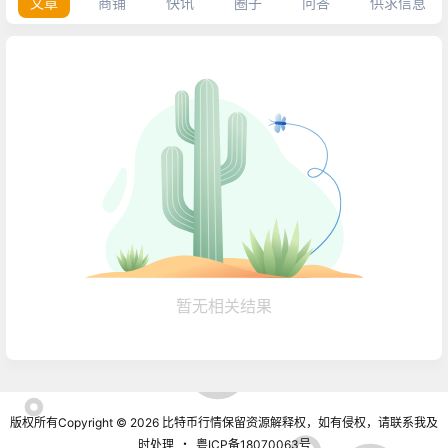
文章
商铺
快讯
圈子
问答
供求信息
暂无相关结果
版权所有Copyright © 2026
比特币行情
保留资源解释权，如有侵权，请联系我及
时处理
・
粤ICP备18070063号