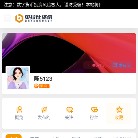
注意：数字货币投资风险极大，谨防受骗！本站将作为行业资讯共享平
关注Ta
发私信
陈5123
概览
发布的
关注
粉丝
收藏