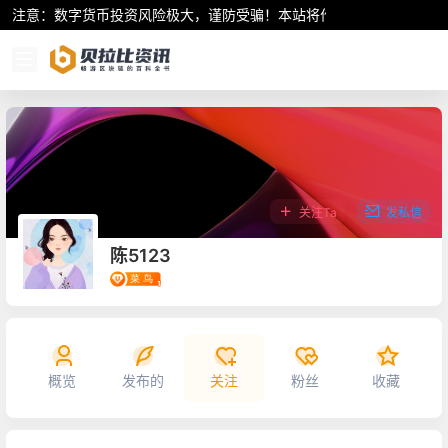
注意：数字货币投资风险极大，谨防受骗！本站将作为行业资讯共享平
关注Ta
发私信
陈5123
概览
发布的
关注
粉丝
收藏