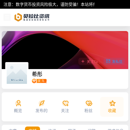
注意：数字货币投资风险极大，谨防受骗！本站将作为行业资讯共享平
关注Ta
发私信
希彤
概览
发布的
关注
粉丝
收藏