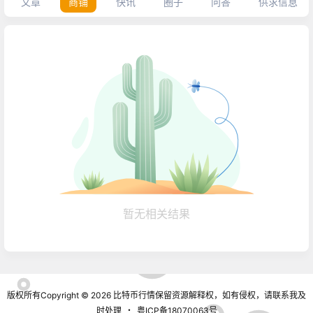
文章
商铺
快讯
圈子
问答
供求信息
暂无相关结果
版权所有Copyright © 2026
比特币行情
保留资源解释权，如有侵权，请联系我及
时处理
・
粤ICP备18070063号