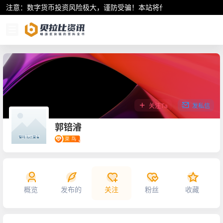
注意：数字货币投资风险极大，谨防受骗！本站将作为行业资讯共享平
关注Ta
发私信
郭锫濬
概览
发布的
关注
粉丝
收藏