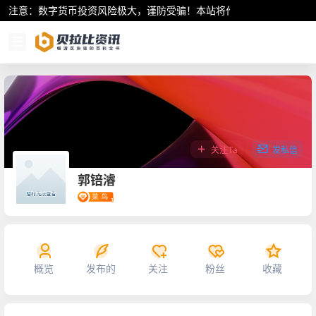
注意：数字货币投资风险极大，谨防受骗！本站将作为行业资讯共享平
关注Ta
发私信
郭锫濬
概览
发布的
关注
粉丝
收藏