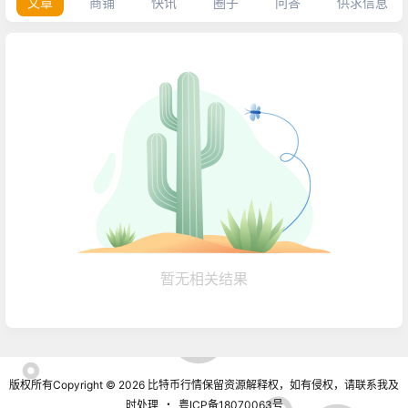
文章
商铺
快讯
圈子
问答
供求信息
暂无相关结果
版权所有Copyright © 2026
比特币行情
保留资源解释权，如有侵权，请联系我及
时处理
・
粤ICP备18070063号