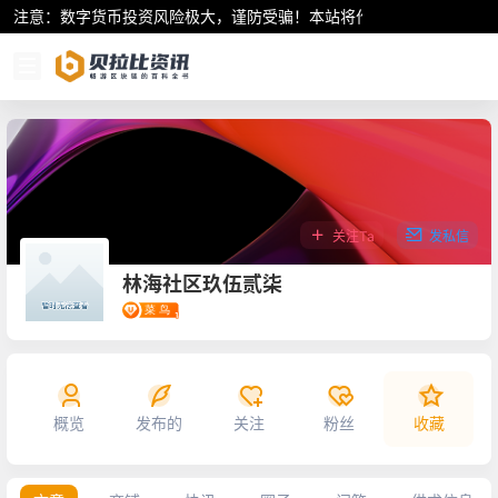
注意：数字货币投资风险极大，谨防受骗！本站将作为行业资讯共享平
关注Ta
发私信
林海社区玖伍贰柒
概览
发布的
关注
粉丝
收藏