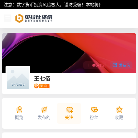
注意：数字货币投资风险极大，谨防受骗！本站将作为行业资讯共享平
关注Ta
发私信
王七佰
概览
发布的
关注
粉丝
收藏