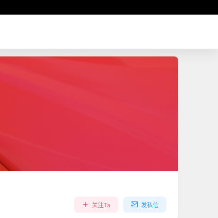
关注Ta
发私信