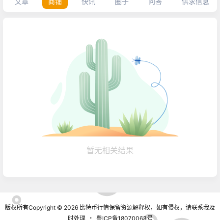
文章
商铺
快讯
圈子
问答
供求信息
暂无相关结果
版权所有Copyright © 2026
比特币行情
保留资源解释权，如有侵权，请联系我及
时处理
・
粤ICP备18070063号