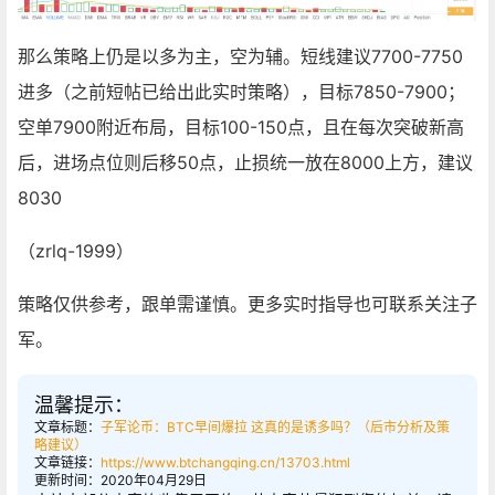
那么策略上仍是以多为主，空为辅。短线建议7700-7750
进多（之前短帖已给出此实时策略），目标7850-7900；
空单7900附近布局，目标100-150点，且在每次突破新高
后，进场点位则后移50点，止损统一放在8000上方，建议
8030
（zrlq-1999）
策略仅供参考，跟单需谨慎。更多实时指导也可联系关注子
军。
温馨提示：
文章标题：
子军论币：BTC早间爆拉 这真的是诱多吗？（后市分析及策
略建议）
文章链接：
https://www.btchangqing.cn/13703.html
更新时间：2020年04月29日