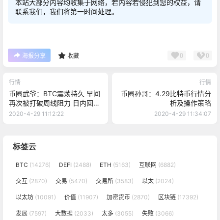
本站大部分内容均收集于网络，若内容若侵犯到您的权益，请
联系我们，我们将第一时间处理。
0
0
海报分享
收藏
行情
行情
币圈武爷：BTC震荡持久 早间
币圈孙哥：4.29比特币行情分
再次被打破周线阻力 日内回调
析及操作策略
继续多
2020-4-29 11:12:22
2020-4-29 11:34:07
标签云
BTC
(14276)
DEFI
(2488)
ETH
(5163)
互联网
(6882)
交互
(2870)
交易
(5470)
交易所
(3583)
以太
(2024)
以太坊
(10091)
价值
(11907)
加密货币
(2870)
区块链
(17392)
发展
(7597)
大数据
(2033)
太多
(3055)
失败
(3066)