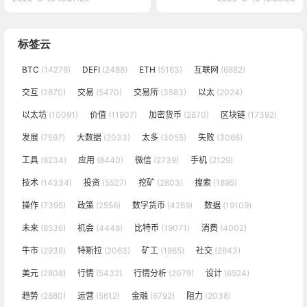
标签云
BTC
(14276)
DEFI
(2488)
ETH
(5163)
互联网
(6882)
交互
(2870)
交易
(5470)
交易所
(3583)
以太
(2024)
以太坊
(10091)
价值
(11907)
加密货币
(2870)
区块链
(17392)
发展
(7597)
大数据
(2033)
太多
(3055)
失败
(3066)
工具
(8234)
应用
(8440)
微信
(2739)
手机
(2129)
技术
(14334)
投资
(5527)
挖矿
(2803)
搜索
(1895)
操作
(7395)
政策
(2556)
数字货币
(4269)
数据
(19109)
未来
(8536)
机会
(4448)
比特币
(19071)
消费
(4002)
牛市
(2936)
特斯拉
(2063)
矿工
(1965)
社交
(2643)
美元
(2808)
行情
(5432)
行情分析
(2079)
设计
(6524)
趋势
(2880)
运营
(5612)
金融
(6792)
阻力
(2038)