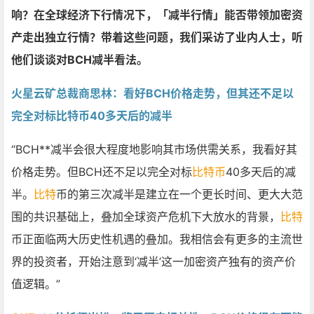
响？在全球经济下行情况下，「减半行情」能否带领加密资
产走出独立行情？带着这些问题，我们采访了业内人士，听
他们谈谈对BCH减半看法。
火星云矿总裁商思林：看好BCH价格走势，但其还不足以
完全对标比特币40多天后的减半
“BCH**减半会很大程度地影响其市场供需关系，我看好其
价格走势。但BCH还不足以完全对标
比特币
40多天后的减
半。
比特
币的第三次减半是建立在一个更长时间、更大大范
围的共识基础上，叠加全球资产危机下大放水的背景，
比特
币正面临两大历史性机遇的叠加。我相信会有更多的主流世
界的投资者，开始注意到‘减半’这一加密资产独有的资产价
值逻辑。”