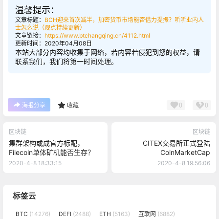
温馨提示：
文章标题：
BCH迎来首次减半，加密货币市场能否借力提振？听听业内人
士怎么说（观点持续更新）
文章链接：
https://www.btchangqing.cn/4112.html
更新时间：2020年04月08日
本站大部分内容均收集于网络，若内容若侵犯到您的权益，请
联系我们，我们将第一时间处理。
0
0
海报分享
收藏
区块链
区块链
集群架构或成官方标配，
CITEX交易所正式登陆
Filecoin单体矿机能否生存？
CoinMarketCap
2020-4-8 18:33:15
2020-4-8 19:56:06
标签云
BTC
(14276)
DEFI
(2488)
ETH
(5163)
互联网
(6882)