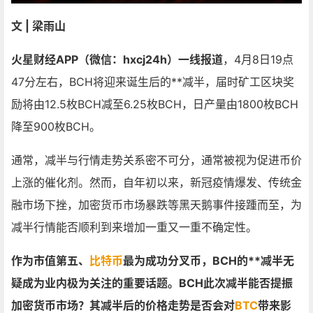
文 | 梁雨山
火星财经APP（微信：hxcj24h）一线报道
，4月8日19点
47分左右，BCH将迎来诞生后的**减半，届时矿工区块奖
励将由12.5枚BCH减至6.25枚BCH，日产量由1800枚BCH
降至900枚BCH。
通常，减半与行情走势关系密不可分，通常被视为促进币价
上涨的催化剂。然而，自年初以来，新冠疫情爆发、传统金
融市场下挫，加密货币市场暴跌等黑天鹅事件接踵而至，为
减半行情能否顺利到来增加一重又一重不确定性。
作为市值第五、
比特币
最为成功分叉币，BCH的**减半无
疑成为业内极为关注的重要话题。BCH此次减半能否提振
加密货币市场？其减半后的价格走势是否会对
BTC
带来影