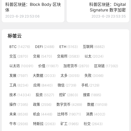
科普区块链：Block Body 区块
科普区块链：Digital
体
Signature 数字加密
2023-6-29 23:53:06
2023-6-29 23:53:35
标签云
BTC
(14276)
DEFI
(2488)
ETH
(5163)
互联网
(6882)
交互
(2870)
交易
(5470)
交易所
(3583)
以太
(2024)
以太坊
(10091)
价值
(11907)
加密货币
(2870)
区块链
(17392)
发展
(7597)
大数据
(2033)
太多
(3055)
失败
(3066)
工具
(8234)
应用
(8440)
微信
(2739)
手机
(2129)
技术
(14334)
投资
(5527)
挖矿
(2803)
搜索
(1895)
操作
(7395)
政策
(2556)
数字货币
(4269)
数据
(19109)
未来
(8536)
机会
(4448)
比特币
(19071)
消费
(4002)
牛市
(2936)
特斯拉
(2063)
矿工
(1965)
社交
(2643)