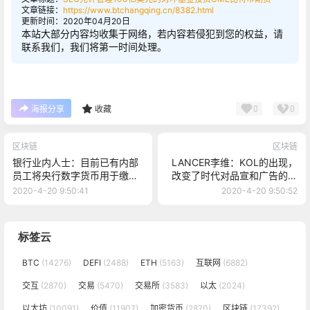
文章链接：
https://www.btchangqing.cn/8382.html
更新时间：2020年04月20日
本站大部分内容均收集于网络，若内容若侵犯到您的权益，请
联系我们，我们将第一时间处理。
0
0
海报分享
收藏
区块链
区块链
银行业内人士：目前已有内部
LANCER李维：KOL的出现，
员工将央行数字货币用于缴纳
改变了时代对品宣和广告的定
党费
义
2020-4-20 9:50:41
2020-4-20 9:50:52
标签云
BTC
(14276)
DEFI
(2488)
ETH
(5163)
互联网
(6882)
交互
(2870)
交易
(5470)
交易所
(3583)
以太
(2024)
以太坊
(10091)
价值
(11907)
加密货币
(2870)
区块链
(17392)