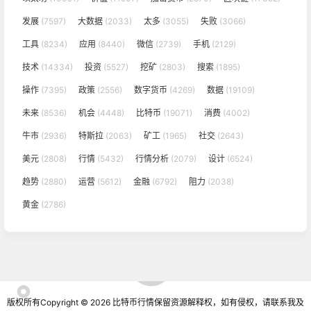
发展
(7597)
大数据
(2033)
太多
(3055)
失败
(3066)
工具
(8234)
应用
(8440)
微信
(2739)
手机
(2129)
技术
(14334)
投资
(5527)
挖矿
(2803)
搜索
(1895)
操作
(7395)
政策
(2556)
数字货币
(4269)
数据
(19109)
未来
(8536)
机会
(4448)
比特币
(19071)
消费
(4002)
牛市
(2936)
特斯拉
(2063)
矿工
(1965)
社交
(2643)
美元
(2808)
行情
(5432)
行情分析
(2079)
设计
(6524)
趋势
(2880)
运营
(5612)
金融
(6792)
阻力
(2038)
黄金
(2786)
版权所有Copyright © 2026
比特币行情
保留资源解释权，如有侵权，请联系我及