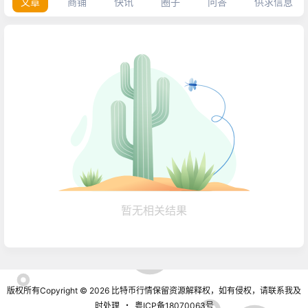
文章
商铺
快讯
圈子
问答
供求信息
暂无相关结果
版权所有Copyright © 2026
比特币行情
保留资源解释权，如有侵权，请联系我及
时处理
・
粤ICP备18070063号