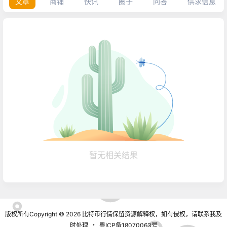
文章
商铺
快讯
圈子
问答
供求信息
暂无相关结果
版权所有Copyright © 2026
比特币行情
保留资源解释权，如有侵权，请联系我及
时处理
・
粤ICP备18070063号