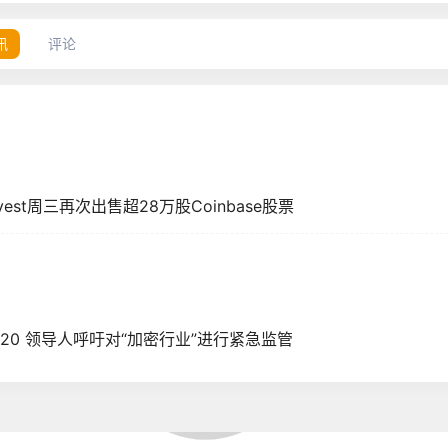
讯
评论
Invest周三再次出售超28万股Coinbase股票
G20 领导人呼吁对“加密行业”进行紧急监管