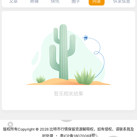
文章
商铺
快讯
圈子
问答
供求信息
暂无相关结果
版权所有Copyright © 2026
比特币行情
保留资源解释权，如有侵权，请联系我及
时处理
・
粤ICP备18070063号