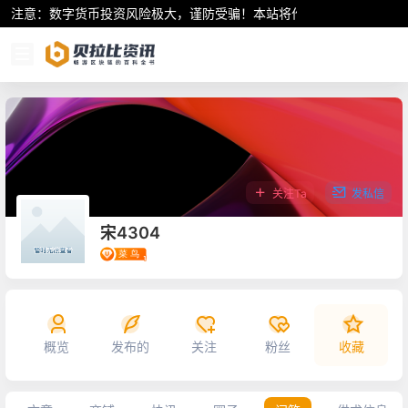
注意：数字货币投资风险极大，谨防受骗！本站将作为行业资讯共享平
关注Ta
发私信
宋4304
概览
发布的
关注
粉丝
收藏