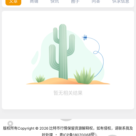
文章
商铺
快讯
圈子
问答
供求信息
暂无相关结果
版权所有Copyright © 2026
比特币行情
保留资源解释权，如有侵权，请联系我及
时处理
・
粤ICP备18070063号