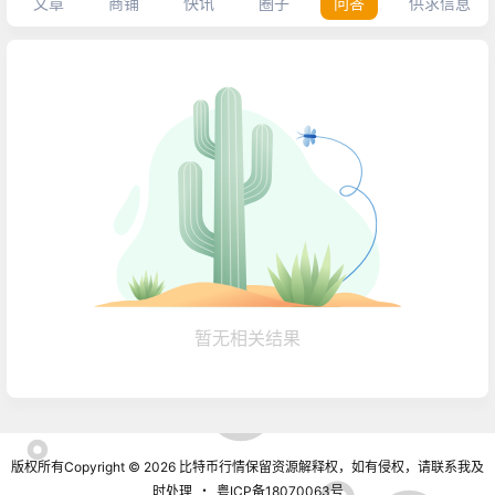
文章
商铺
快讯
圈子
问答
供求信息
暂无相关结果
版权所有Copyright © 2026
比特币行情
保留资源解释权，如有侵权，请联系我及
时处理
・
粤ICP备18070063号