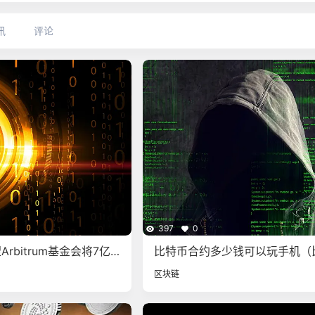
讯
评论
397
0
rbitrum基金会将7亿
比特币合约多少钱可以玩手机（
AO财政部
币合约交易费用）
区块链