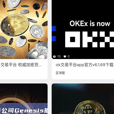
10
0
交易平台 权威加密货币
ok交易平台app官方v6.1.69下载
5
交易平台Android-IOS正式版
区块链