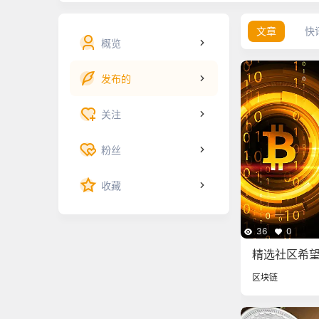
文章
快
概览
发布的
关注
粉丝
收藏
36
0
精选社区希望A
ARB返还给D
区块链