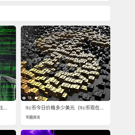
18
0
比特
ltc币今日价格多少美元（ltc币现在什
么价）
币圈资讯