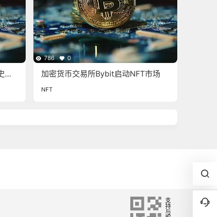
786
0
史新
加密货币交易所Bybit启动NFT市场
NFT
支
持
与