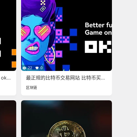
22
0
 ok
最正规的比特币交易网站 比特币买卖
交易软件app
区块链