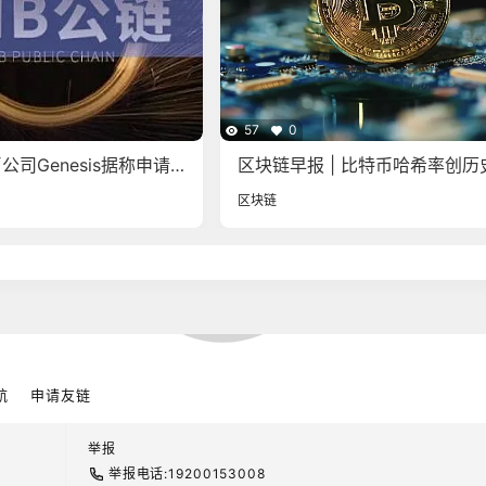
57
0
司Genesis据称申请
区块链早报 | 比特币哈希率创历
高
区块链
航
申请友链
举报
举报电话:19200153008