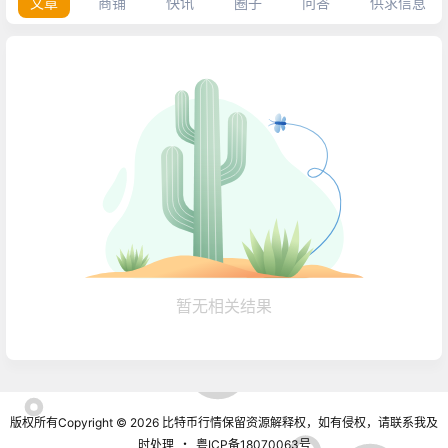
文章
商铺
快讯
圈子
问答
供求信息
暂无相关结果
版权所有Copyright © 2026
比特币行情
保留资源解释权，如有侵权，请联系我及
时处理
・
粤ICP备18070063号