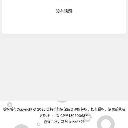
没有话题
广场
2021-09-18
深度解析：IPFS/Filecion具有的七大优势
17:26:51
广场
2021-09-10
DFBTC Defi跨链交易金融Dapp
10:41:37
广场
佳静说币：比特币昨日延续上涨趋势，日内看好继续
2021-09-08
破新高！
07:02:02
广场
版权所有Copyright © 2026
比特币行情
保留资源解释权，如有侵权，请联系我及
吴现枫：比特币回调过后，支撑顽固，大涨成必然事
2021-08-31
时处理
・
粤ICP备18070063号
件！
09:57:22
查询 8 次，耗时 0.2367 秒