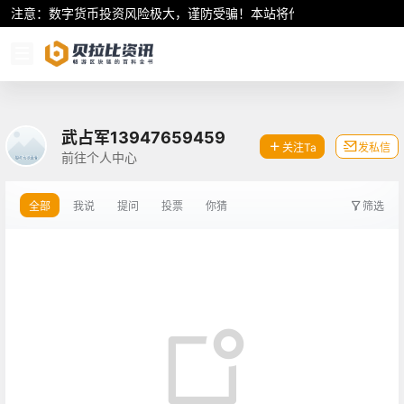
注意：数字货币投资风险极大，谨防受骗！本站将作为行业资讯共享平
武占军13947659459
关注Ta
发私信
前往个人中心
全部
我说
提问
投票
你猜
筛选