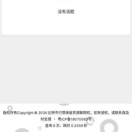
没有话题
广场
2021-09-18
深度解析：IPFS/Filecion具有的七大优势
17:26:51
广场
2021-09-10
DFBTC Defi跨链交易金融Dapp
10:41:37
广场
佳静说币：比特币昨日延续上涨趋势，日内看好继续
2021-09-08
破新高！
07:02:02
广场
版权所有Copyright © 2026
比特币行情
保留资源解释权，如有侵权，请联系我及
吴现枫：比特币回调过后，支撑顽固，大涨成必然事
2021-08-31
时处理
・
粤ICP备18070063号
件！
09:57:22
查询 9 次，耗时 0.2359 秒