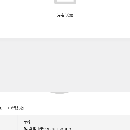
没有话题
S/Filecion具有的七大优势
i跨链交易金融Dapp
特币昨日延续上涨趋势，日内看好继续破新高！
航
申请友链
举报
币回调过后，支撑顽固，大涨成必然事件！
举报电话:19200153008