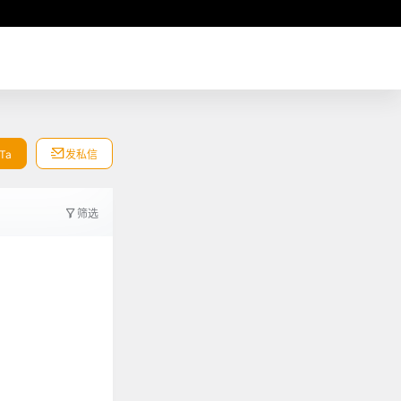
Ta
发私信
筛选