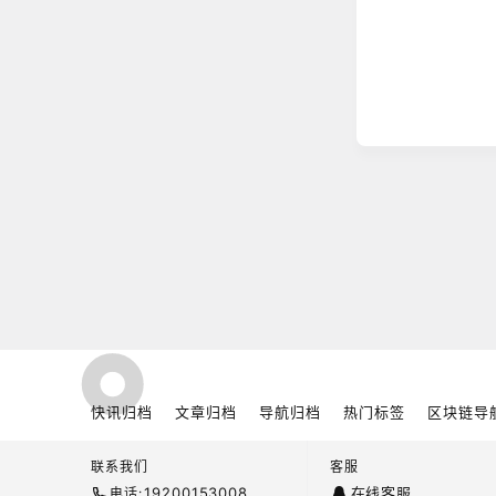
广场
深度解析：IPF
广场
DFBTC Def
广场
佳静说币：比
快讯归档
文章归档
导航归档
热门标签
区块链导
广场
联系我们
客服
吴现枫：比特
19200153008
在线客服
电话: